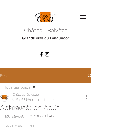
Château Belvèze
Grands vins du Languedoc
Post
Tous les posts
Château Belvèze
Tous les posts
29 août 2019
1 min de lecture
Actualité: en Août
Le 20 du Mois
Retour sur le mois d'Août...
Les cuvées
Nous y sommes