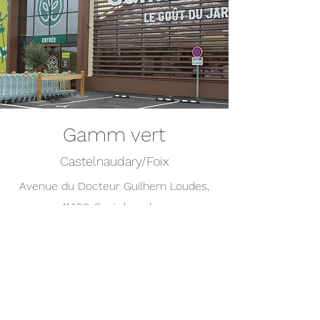
Gamm vert
Castelnaudary/Foix
Avenue du Docteur Guilhem Loudes,
11400 Castelnaudary
Avenue de Roquefixade, 09000 Foix
www.magasin.gammvert.fr
Castelnaudary: +33 4 68 94 44 62
Foix: +33 5 61 02 72 86