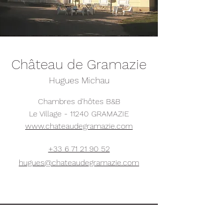
Château de Gramazie
Hugues Michau
Chambres d'hôtes B&B
Le Village - 11240 GRAMAZIE
www.chateaudegramazie.com
+33 6 71 21 90 52
hugues@chateaudegramazie.com