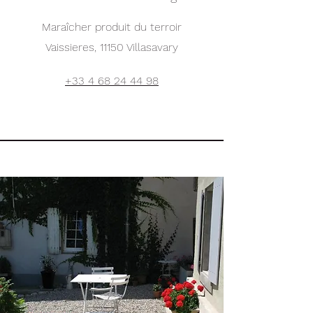
Maraîcher produit du terroir
Vaissieres, 11150 Villasavary
+33 4 68 24 44 98